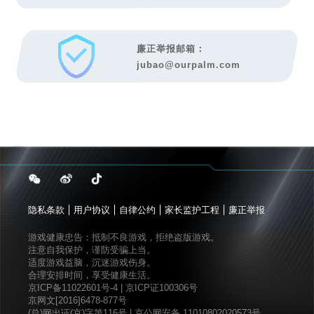
廉正举报邮箱：
jubao@ourpalm.com
隐私条款
用户协议
自律公约
家长监护工程
廉正举报
游戏健康忠告：抵制不良游戏，拒绝盗版游戏。
注意自我保护，谨防受骗上当。
适度游戏益脑，沉迷游戏伤身。
合理安排时间，享受健康生活。
京ICP备11022601号-4
|
京ICP证100306号
京网文[2016]6478-877号
(总)网出证(京)字第116号
|
京公网安备 11010802020573号